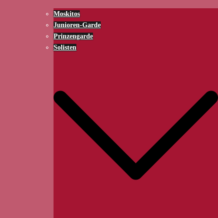
Moskitos
Junioren-Garde
Prinzengarde
Solisten