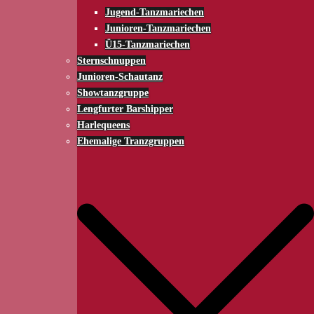
Jugend-Tanzmariechen
Junioren-Tanzmariechen
Ü15-Tanzmariechen
Sternschnuppen
Junioren-Schautanz
Showtanzgruppe
Lengfurter Barshipper
Harlequeens
Ehemalige Tranzgruppen