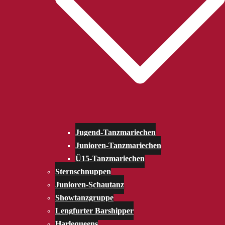
Jugend-Tanzmariechen
Junioren-Tanzmariechen
Ü15-Tanzmariechen
Sternschnuppen
Junioren-Schautanz
Showtanzgruppe
Lengfurter Barshipper
Harlequeens