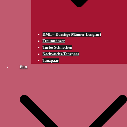
DML – Durstige Männer Lengfurt
Traumtänzer
Turbo Schnecken
Nachwuchs-Tanzpaar
Tanzpaar
Bütt