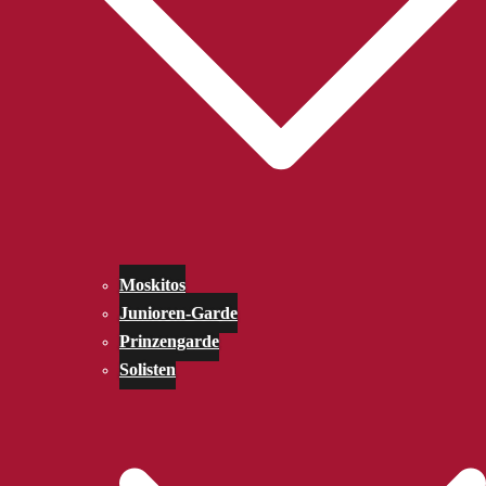
Moskitos
Junioren-Garde
Prinzengarde
Solisten