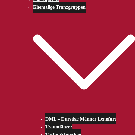
Ehemalige Tranzgruppen
DML – Durstige Männer Lengfurt
Traumtänzer
Turbo Schnecken