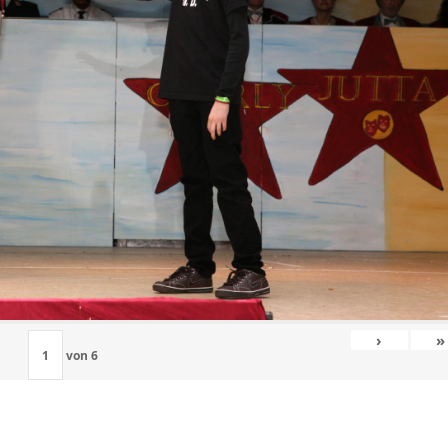
›
»
von
6