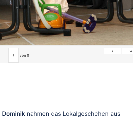
›
»
von
8
d
Dominik
nahmen das Lokalgeschehen aus