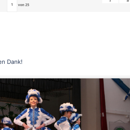
›
»
von
25
len Dank!