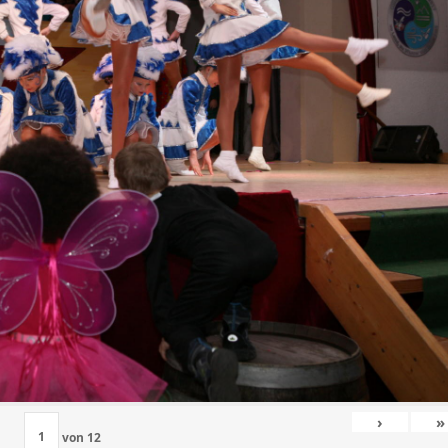
›
»
von
12