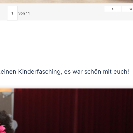
›
»
von
11
keinen Kinderfasching, es war schön mit euch!