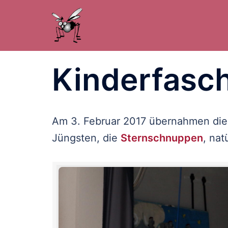
Zum
Inhalt
springen
Kinderfasc
Am 3. Februar 2017 übernahmen die
Jüngsten, die
Sternschnuppen
, nat