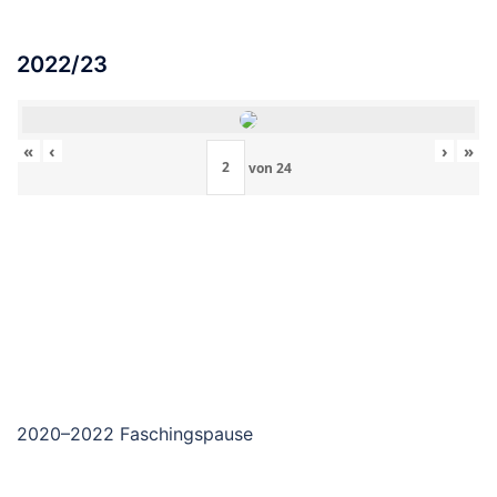
2022/23
«
‹
›
»
von
24
2020–2022 Faschingspause