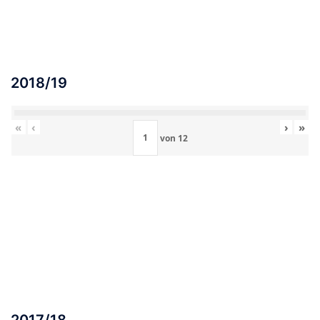
2018/19
«
‹
›
»
von
12
2017/18