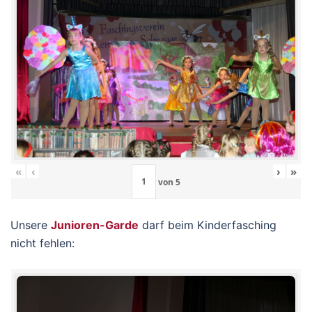
«
‹
›
»
von
5
Unsere
Junioren-Garde
darf beim Kinderfasching
nicht fehlen: