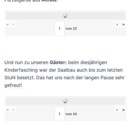
«
‹
›
»
von
25
Und nun zu unseren
Gäste
n: beim diesjährigen
Kinderfasching war der Saalbau auch bis zum letzten
Stuhl besetzt. Das hat uns nach der langen Pause sehr
gefreut!
«
‹
›
»
von
44