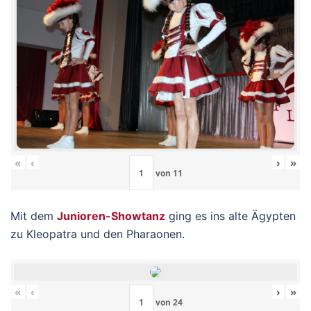
«
‹
›
»
von
11
Mit dem
Junioren-Showtanz
ging es ins alte Ägypten
zu Kleopatra und den Pharaonen.
«
‹
›
»
von
24