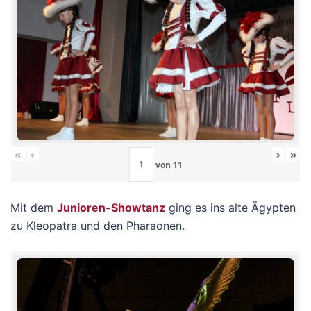
«
‹
›
»
von
11
Mit dem
Junioren-Showtanz
ging es ins alte Ägypten
zu Kleopatra und den Pharaonen.