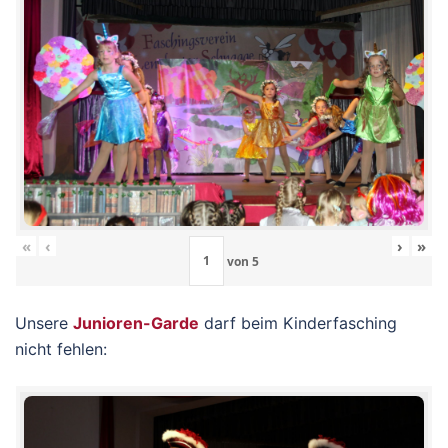
«
‹
›
»
von
5
Unsere
Junioren-Garde
darf beim Kinderfasching
nicht fehlen: