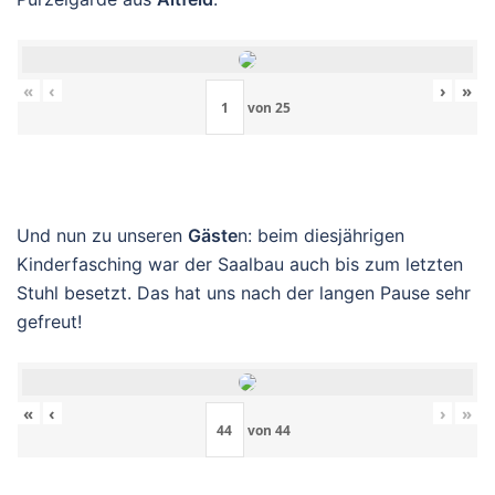
«
‹
›
»
von
25
Und nun zu unseren
Gäste
n: beim diesjährigen
Kinderfasching war der Saalbau auch bis zum letzten
Stuhl besetzt. Das hat uns nach der langen Pause sehr
gefreut!
«
‹
›
»
von
44