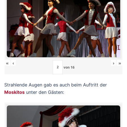
«
‹
›
»
von
16
Strahlende Augen gab es auch beim Auftritt der
Moskitos
unter den Gästen: