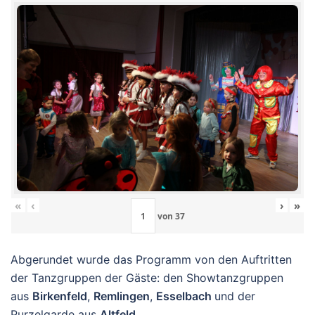
«
‹
›
»
von
37
Abgerundet wurde das Programm von den Auftritten
der Tanzgruppen der Gäste: den Showtanzgruppen
aus
Birkenfeld
,
Remlingen
,
Esselbach
und der
Purzelgarde aus
Altfeld
.