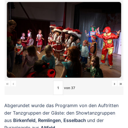
«
‹
›
»
von
37
Abgerundet wurde das Programm von den Auftritten
der Tanzgruppen der Gäste: den Showtanzgruppen
aus
Birkenfeld
,
Remlingen
,
Esselbach
und der
Purzelgarde aus
Altfeld
.