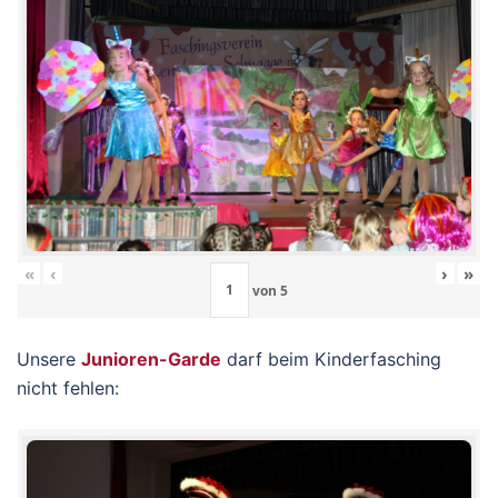
«
‹
›
»
von
5
Unsere
Junioren-Garde
darf beim Kinderfasching
nicht fehlen: