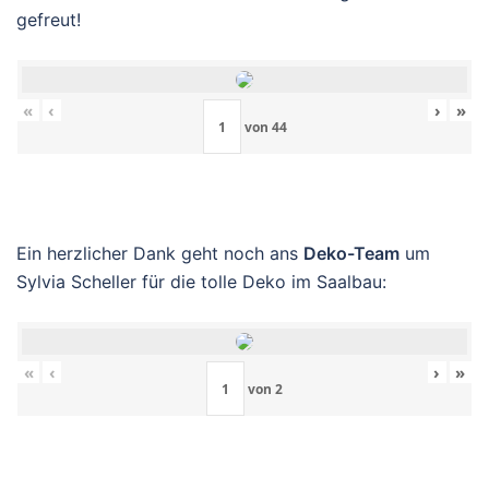
gefreut!
«
‹
›
»
von
44
Ein herzlicher Dank geht noch ans
Deko-Team
um
Sylvia Scheller für die tolle Deko im Saalbau:
«
‹
›
»
von
2