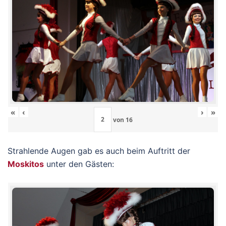
«
‹
›
»
von
16
Strahlende Augen gab es auch beim Auftritt der
Moskitos
unter den Gästen: