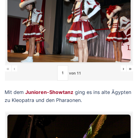
«
‹
›
»
von
11
Mit dem
Junioren-Showtanz
ging es ins alte Ägypten
zu Kleopatra und den Pharaonen.