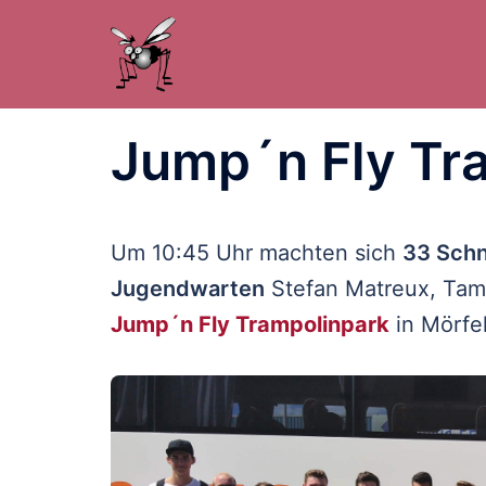
Zum
Inhalt
springen
Jump´n Fly Tr
Um 10:45 Uhr machten sich
33 Schn
Jugendwarten
Stefan Matreux, Tam
Jump´n Fly Trampolinpark
in Mörfe