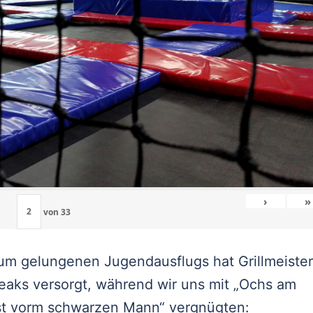
›
»
von
33
m gelungenen Jugendausflugs hat Grillmeister
eaks versorgt, während wir uns mit „Ochs am
gst vorm schwarzen Mann“ vergnügten: