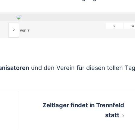
›
»
von
7
anisatoren
und den Verein für diesen tollen Tag
on
Zeltlager findet in Trennfeld
statt