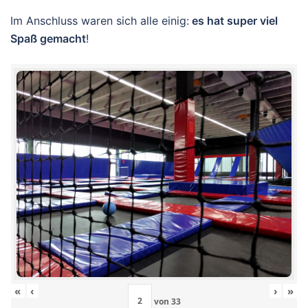
Im Anschluss waren sich alle einig:
es hat super viel
Spaß gemacht
!
«
‹
›
»
von
33