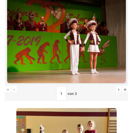
«
‹
›
»
von
3