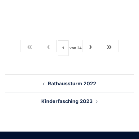
«
‹
›
»
von
24
Beitragsnavigation
Rathaussturm 2022
Kinderfasching 2023