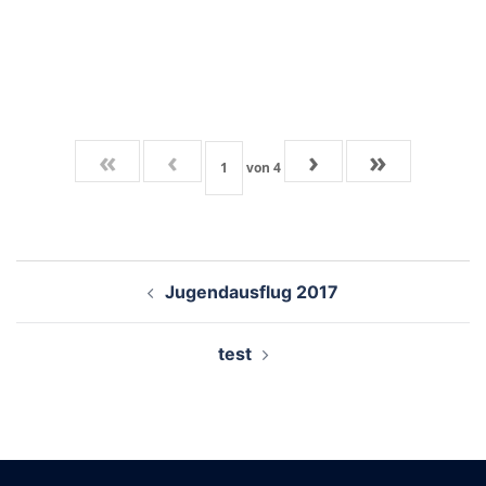
«
‹
›
»
von
4
Beitragsnavigation
Jugendausflug 2017
test