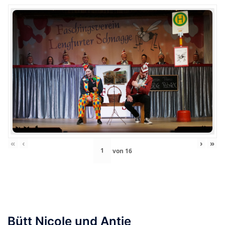
«
‹
›
»
von
16
Bütt Nicole und Antje