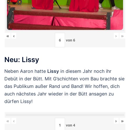
«
‹
›
»
von
6
Neu: Lissy
Neben Aaron hatte
Lissy
in diesem Jahr noch ihr
Debüt in der Bütt. Mit G’schichten vom Bau brachte sie
das Publikum außer Rand und Band! Wir hoffen, dich
auch nächstes Jahr wieder in der Bütt ansagen zu
dürfen Lissy!
«
‹
›
»
von
4