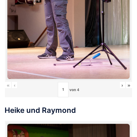
«
‹
›
»
von
4
Heike und Raymond