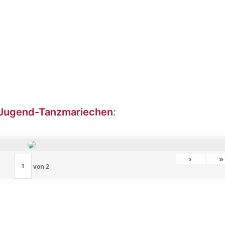
Jugend-Tanzmariechen
:
›
»
von
2