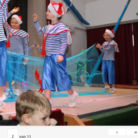
›
»
von
11