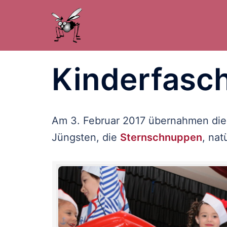
Zum
Inhalt
springen
Kinderfasc
Am 3. Februar 2017 übernahmen die
Jüngsten, die
Sternschnuppen
, nat