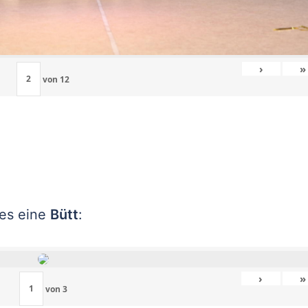
›
»
von
12
 es eine
Bütt
:
›
»
von
3