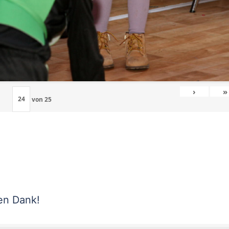
›
»
von
25
len Dank!