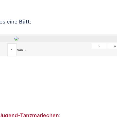
 es eine
Bütt
:
›
»
von
3
Jugend-Tanzmariechen
: