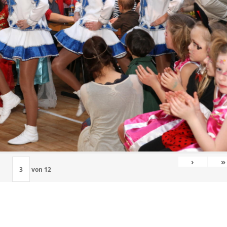
›
»
von
12