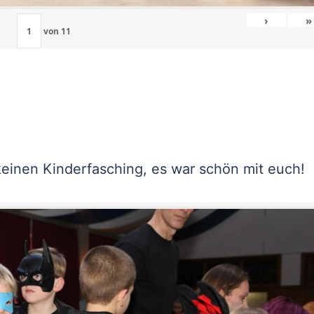
›
»
von
11
keinen Kinderfasching, es war schön mit euch!