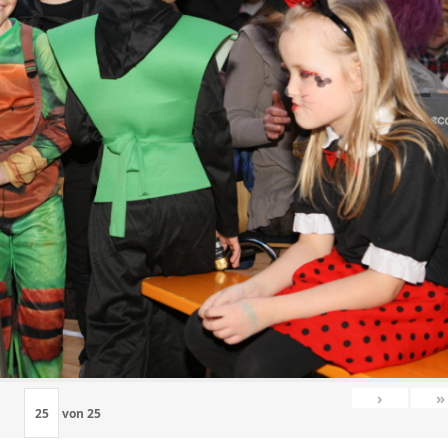
›
»
von
25