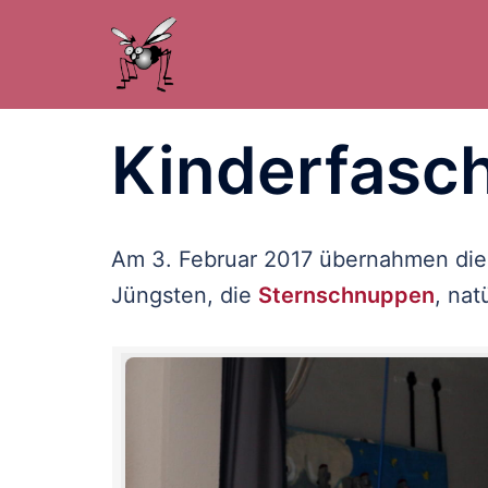
Zum
Inhalt
springen
Kinderfasc
Am 3. Februar 2017 übernahmen die
Jüngsten, die
Sternschnuppen
, nat