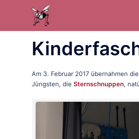
Zum
Inhalt
springen
Kinderfasc
Am 3. Februar 2017 übernahmen die
Jüngsten, die
Sternschnuppen
, nat