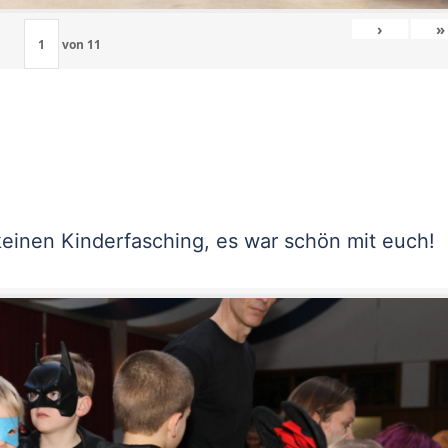
›
»
von
11
keinen Kinderfasching, es war schön mit euch!