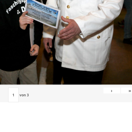
›
»
von
3