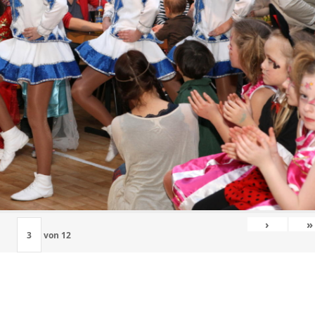
›
»
von
12