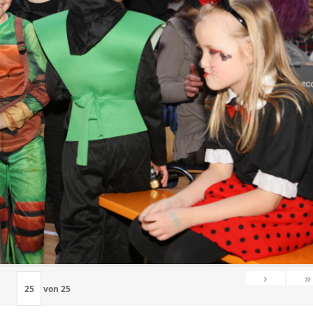
›
»
von
25