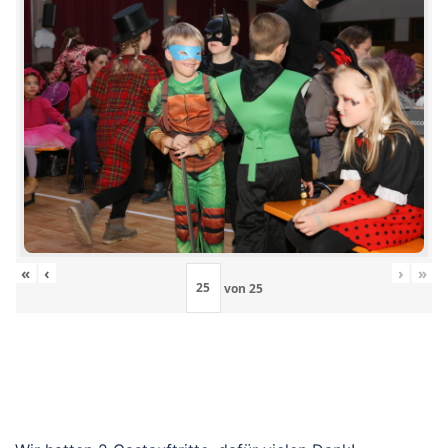
«
‹
›
»
von
25