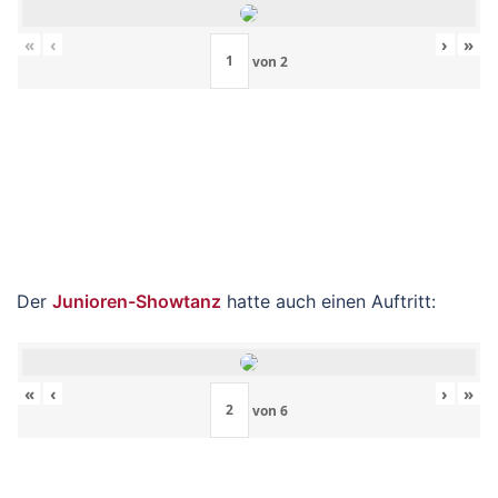
«
‹
›
»
von
2
Der
Junioren-Showtanz
hatte auch einen Auftritt:
«
‹
›
»
von
6