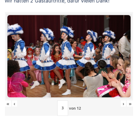
Wir hatten 2 Gastauftritte, dafür vielen Dank!
«
‹
›
»
von
12