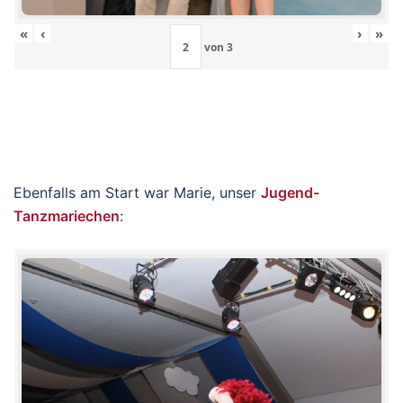
«
‹
›
»
von
3
Ebenfalls am Start war Marie, unser
Jugend-
Tanzmariechen
: