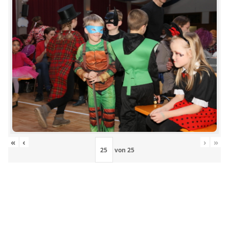
«
‹
›
»
von
25