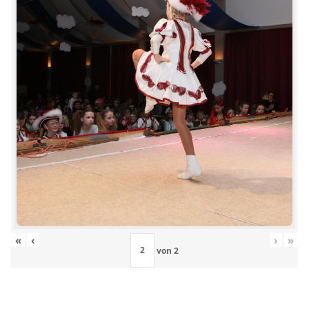
«
‹
›
»
von
2