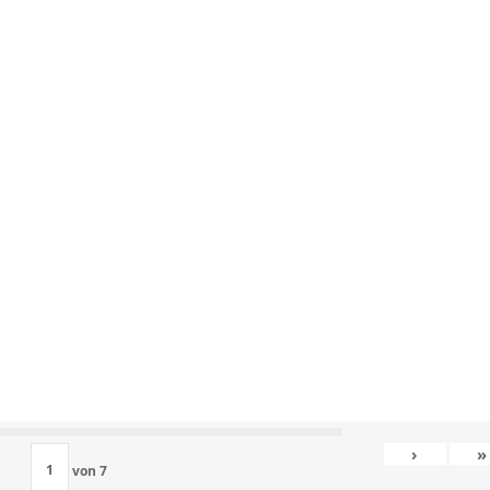
›
»
von
7