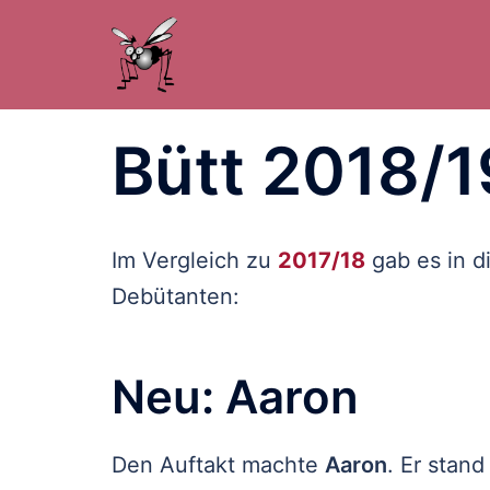
Zum
Inhalt
springen
Bütt 2018/1
Im Vergleich zu
2017/18
gab es in d
Debütanten:
Neu: Aaron
Den Auftakt machte
Aaron
. Er stan