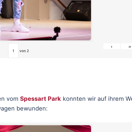
›
»
von
2
ten vom
Spessart Park
konnten wir auf ihrem W
wagen bewunden: