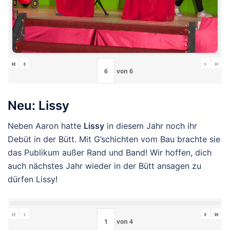
«
‹
›
»
von
6
Neu: Lissy
Neben Aaron hatte
Lissy
in diesem Jahr noch ihr
Debüt in der Bütt. Mit G’schichten vom Bau brachte sie
das Publikum außer Rand und Band! Wir hoffen, dich
auch nächstes Jahr wieder in der Bütt ansagen zu
dürfen Lissy!
«
‹
›
»
von
4