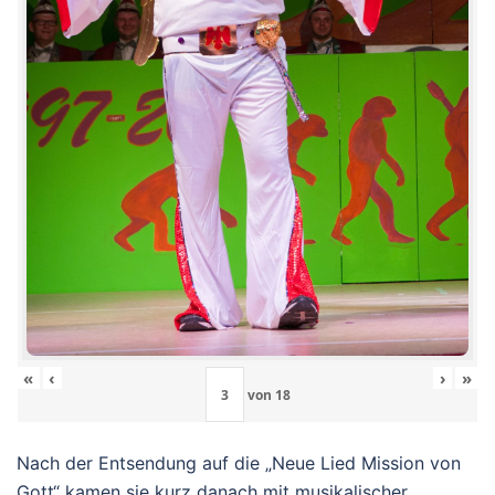
«
‹
›
»
von
18
Nach der Entsendung auf die „Neue Lied Mission von
Gott“ kamen sie kurz danach mit musikalischer