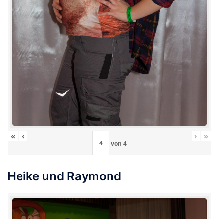
«
‹
›
»
von
4
Heike und Raymond