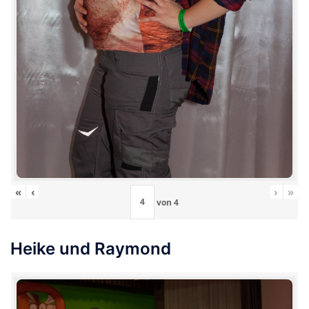
«
‹
›
»
von
4
Heike und Raymond